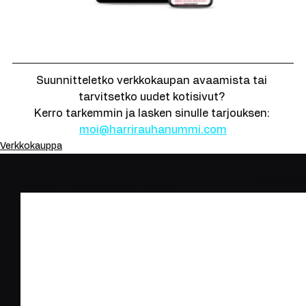
Suunnitteletko verkkokaupan avaamista tai 
tarvitsetko uudet kotisivut? 
Kerro tarkemmin ja lasken sinulle tarjouksen: 
moi@harrirauhanummi.com
Verkkokauppa
Katso kaikki
Aiheeseen liittyvät päivitykset