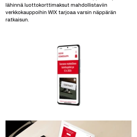
verkkokaupat Wordpressin ja WooCommercen 
avulla, mutta tuotevalikoimaltaan suppeisiin ja 
lähinnä luottokorttimaksut mahdollistaviin 
verkkokauppoihin WIX tarjoaa varsin näppärän 
ratkaisun.