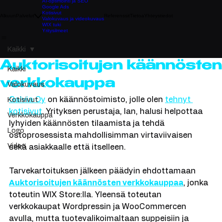
AI-optimointi ja SEO
Google Ads
Kotisivut
Alkuun
Palvelut
Referenssit
Tietoa
Yhteystiedot
Valokuvaus ja videokuvaus
WIX tuki
Yritysilmeet
Kaikki
Auktorisoitujen käännösten
Kaikki
verkkokauppa
Valokuvaus
Galvia Oy
 on käännöstoimisto, jolle olen 
tehnyt 
Kotisivut
kotisivut
. Yrityksen perustaja, Ian, halusi helpottaa 
Verkkokauppa
lyhyiden käännösten tilaamista ja tehdä 
Logo
ostoprosessista mahdollisimman virtaviivaisen 
Video
sekä asiakkaalle että itselleen. 
Tarvekartoituksen jälkeen päädyin ehdottamaan 
Auktorisoitujen käännösten verkkokauppaa
, jonka 
toteutin WIX Store:lla. Yleensä toteutan 