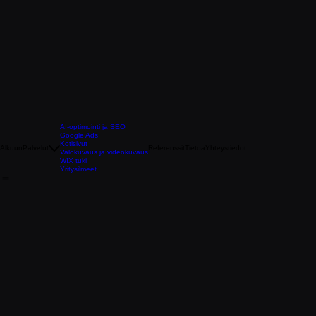
AI-optimointi ja SEO
Google Ads
Kotisivut
Alkuun
Palvelut
Referenssit
Tietoa
Yhteystiedot
Valokuvaus ja videokuvaus
WIX tuki
Yritysilmeet