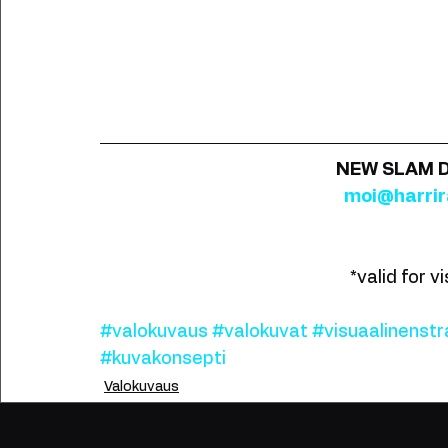
NEW SLAM D
moi@harri
*valid for v
#valokuvaus
#valokuvat
#visuaalinenstr
#kuvakonsepti
Valokuvaus