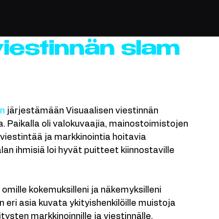
go
Video
iestinnän slam
yn
 järjestämään Visuaalisen viestinnän 
Paikalla oli valokuvaajia, mainostoimistojen 
iestintää ja markkinointia hoitavia 
an ihmisiä loi hyvät puitteet kiinnostaville 
s omille kokemuksilleni ja näkemyksilleni 