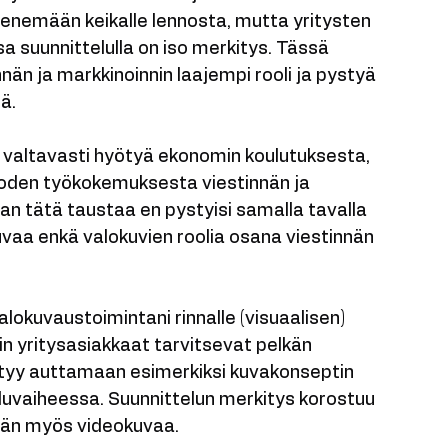
 eri asia kuvata ykityishenkilöille muistoja 
tysten markkinoinnille ja viestinnälle. 
enemään keikalle lennosta, mutta yritysten 
a suunnittelulla on iso merkitys. Tässä 
n ja markkinoinnin laajempi rooli ja pystyä 
ä.
a valtavasti hyötyä ekonomin koulutuksesta, 
uoden työkokemuksesta viestinnän ja 
man tätä taustaa en pystyisi samalla tavalla 
aa enkä valokuvien roolia osana viestinnän 
lokuvaustoimintani rinnalle (visuaalisen) 
in yritysasiakkaat tarvitsevat pelkän 
styy auttamaan esimerkiksi kuvakonseptin 