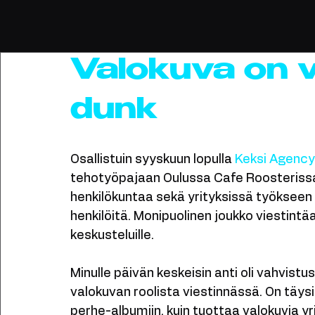
Yritysilmeet
Kaikki
Valokuvaus
Kotisivut
Verkkokauppa
Lo
Valokuva on v
dunk
Osallistuin syyskuun lopulla 
Keksi Agenc
tehotyöpajaan Oulussa Cafe Roosterissa. 
henkilökuntaa sekä yrityksissä työkseen v
henkilöitä. Monipuolinen joukko viestintäal
keskusteluille.
Minulle päivän keskeisin anti oli vahvistu