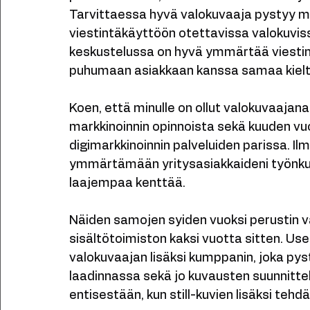
valokuvan roolista viestinnässä. On täysin
perhe-albumiin, kuin tuottaa valokuvia yri
Tarvittaessa hyvä valokuvaaja pystyy m
viestintäkäyttöön otettavissa valokuviss
keskustelussa on hyvä ymmärtää viestinnä
puhumaan asiakkaan kanssa samaa kielt
Koen, että minulle on ollut valokuvaajan
markkinoinnin opinnoista sekä kuuden v
digimarkkinoinnin palveluiden parissa. Il
ymmärtämään yritysasiakkaideni työnkuv
laajempaa kenttää. 
Näiden samojen syiden vuoksi perustin va
sisältötoimiston kaksi vuotta sitten. Use
valokuvaajan lisäksi kumppanin, joka py