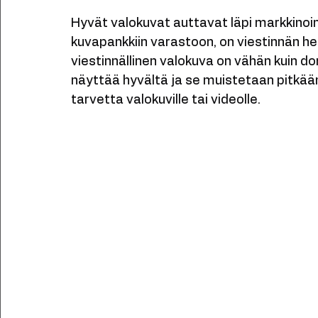
laadinnassa sekä jo kuvausten suunnitte
entisestään, kun still-kuvien lisäksi teh
Hyvät valokuvat auttavat läpi markkinoin
kuvapankkiin varastoon, on viestinnän hel
viestinnällinen valokuva on vähän kuin don
näyttää hyvältä ja se muistetaan pitkään
tarvetta valokuville tai videolle. 