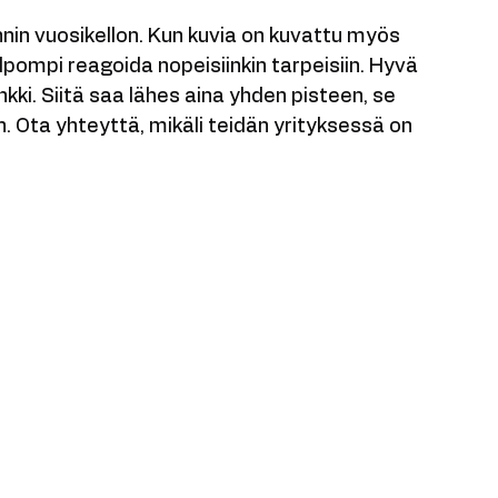
luvaiheessa. Suunnittelun merkitys korostuu 
dään myös videokuvaa. 
nin vuosikellon. Kun kuvia on kuvattu myös 
pompi reagoida nopeisiinkin tarpeisiin. Hyvä 
kki. Siitä saa lähes aina yhden pisteen, se 
. Ota yhteyttä, mikäli teidän yrityksessä on 