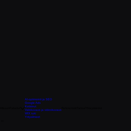
AI-optimointi ja SEO
Google Ads
Kotisivut
Alkuun
Palvelut
Referenssit
Tietoa
Yhteystiedot
Valokuvaus ja videokuvaus
WIX tuki