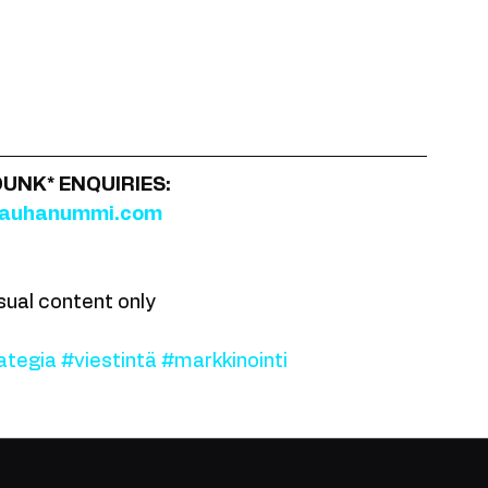
UNK* ENQUIRIES:
rauhanummi.com
isual content only
ategia
#viestintä
#markkinointi