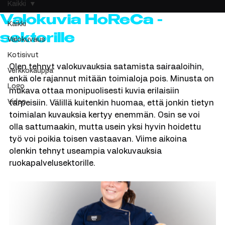
WIX tuki
Yritysilmeet
Kaikki
Valokuvia HoReCa -
Kaikki
sektorille
Valokuvaus
Kotisivut
Olen tehnyt valokuvauksia satamista sairaaloihin, 
Verkkokauppa
enkä ole rajannut mitään toimialoja pois. Minusta on 
Logo
mukava ottaa monipuolisesti kuvia erilaisiin 
Video
tarpeisiin. Välillä kuitenkin huomaa, että jonkin tietyn 
toimialan kuvauksia kertyy enemmän. Osin se voi 
olla sattumaakin, mutta usein yksi hyvin hoidettu 
työ voi poikia toisen vastaavan. Viime aikoina 
olenkin tehnyt useampia valokuvauksia 
ruokapalvelusektorille. 