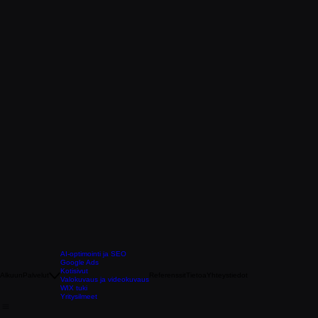
AI-optimointi ja SEO
Google Ads
Kotisivut
Alkuun
Palvelut
Referenssit
Tietoa
Yhteystiedot
Valokuvaus ja videokuvaus