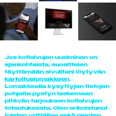
Jos kotisivujen uusiminen on 
ajankohtaista, suosittelen 
täyttämään sivuiltani löytyvän 
kartoituslomakkeen
. 
Lomakkeella kysyttyjen tietojen 
pohjalta pystyn laskemaan 
pitävän tarjouksen kotisivujen 