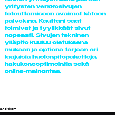
toteutuksesta. Olen erikoistunut 
toisten yrittäjien sekä pienten 
yritysten verkkosivujen 
toteuttamiseen avaimet käteen 
palveluna. Kauttani saat 
toimivat ja tyylikkäät sivut 
nopeasti. Sivujen tekninen 
ylläpito kuuluu oletuksena 
mukaan ja optiona tarjoan eri 
laajuisia huolenpitopaketteja, 
hakukoneoptimointia sekä 
online-mainontaa.