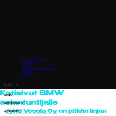
AI-optimointi ja SEO
Google Ads
Kotisivut
Alkuun
Palvelut
Referenssit
Tietoa
Yhteystiedot
Valokuvaus ja videokuvaus
WIX tuki
Yritysilmeet
Kaikki
Kotisivut BMW
Kaikki
asiantuntijalle
Valokuvaus