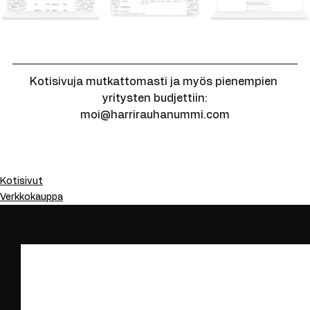
Kotisivuja mutkattomasti ja myös pienempien 
yritysten budjettiin:
moi@harrirauhanummi.com
Kotisivut
Verkkokauppa
Katso kaikki
Aiheeseen liittyvät päivitykset