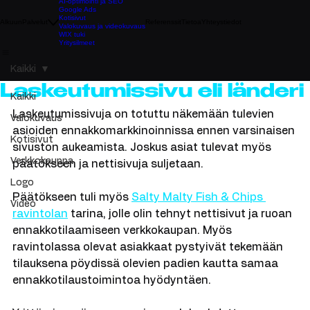
AI-optimointi ja SEO
Google Ads
Kotisivut
Alkuun
Palvelut
Referenssit
Tietoa
Yhteystiedot
Valokuvaus ja videokuvaus
WIX tuki
Yritysilmeet
Kaikki
Laskeutumissivu eli länderi
Kaikki
Laskeutumissivuja on totuttu näkemään tulevien 
Valokuvaus
asioiden ennakkomarkkinoinnissa ennen varsinaisen 
Kotisivut
sivuston aukeamista. Joskus asiat tulevat myös 
Verkkokauppa
päätökseen ja nettisivuja suljetaan. 
Logo
Päätökseen tuli myös 
Salty Malty Fish & Chips 
Video
ravintolan
 tarina, jolle olin tehnyt nettisivut ja ruoan 
ennakkotilaamiseen verkkokaupan. Myös 
ravintolassa olevat asiakkaat pystyivät tekemään 
tilauksena pöydissä olevien padien kautta samaa 
ennakkotilaustoimintoa hyödyntäen.