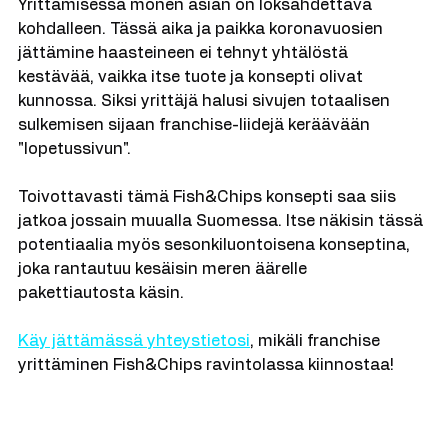
Yrittämisessä monen asian on loksahdettava 
kohdalleen. Tässä aika ja paikka koronavuosien 
jättämine haasteineen ei tehnyt yhtälöstä 
kestävää, vaikka itse tuote ja konsepti olivat 
kunnossa. Siksi yrittäjä halusi sivujen totaalisen 
sulkemisen sijaan franchise-liidejä keräävään 
"lopetussivun". 
Toivottavasti tämä Fish&Chips konsepti saa siis 
jatkoa jossain muualla Suomessa. Itse näkisin tässä 
potentiaalia myös sesonkiluontoisena konseptina, 
joka rantautuu kesäisin meren äärelle 
pakettiautosta käsin.
Käy jättämässä yhteystietosi
, mikäli franchise 
yrittäminen Fish&Chips ravintolassa kiinnostaa!