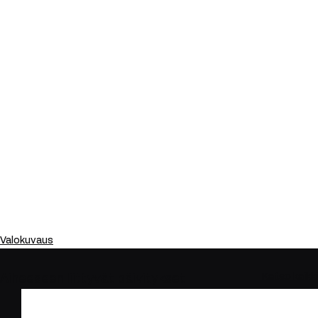
Valokuvaus
Katso kaikki
Aiheeseen liittyvät päivitykset