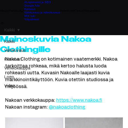
AI-optimointi ja SEO
Google Ads
Kotisivut
Alkuun
Palvelut
Referenssit
Tietoa
Yhteystiedot
Valokuvaus ja videokuvaus
WIX tuki
Yritysilmeet
Kaikki
Mainoskuvia Nakoa
Kaikki
Clothingille
Valokuvaus
Nakoa Clothing on kotimainen vaatemerkki. Nakoa 
Kotisivut
tarkoittaa rohkeaa, mikä kertoo halusta luoda 
Verkkokauppa
rohkeasti uutta. Kuvasin Nakoalle laajasti kuvia 
Logo
markkinointikäyttöön. Kuvia otettiin studiossa ja 
Video
miljöössä.
Nakoan verkkokauppa: 
https://www.nakoa.fi
Nakoan instagram: 
@nakoaclothing