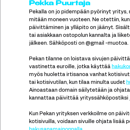
tarvitsemasi yhdellä kertaa minun kautta.
sähköpostipalvelut. 
Pekka Puurtaja
Pekalla on jo pidempään pyörinyt yritys, m
mitään moneen vuoteen. Ne otettiin, kun 
päivittäminen ja ylläpito on jäänyt. Sisä
tai asiakkaan ostopolun kannalta ja liike
jälkeen. Sähköposti on @gmail -muotoa. 
Pekan tilanne on loistava sivujen päivitt
vastinetta euroille, jotka käyttää 
hakuko
myös huoletta irtisanoa vanhat kotisivut ja
tai kotisivutilan, kun tilaa minulta uudet 
h
Ainoastaan domain säilytetään ja ohjataan
kannattaa päivittää yrityssähköpostiksi