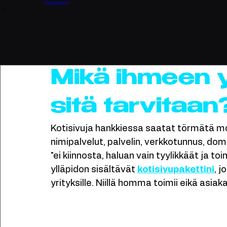
AI-optimointi ja SEO
Google Ads
Kotisivut
Alkuun
Palvelut
Referenssit
Tietoa
Yhteystiedot
Valokuvaus ja videokuvaus
WIX tuki
Yritysilmeet
Kaikki
Valokuvaus
Kotisivut
Verkkokauppa
Lo
Mikä ihmeen yl
sitä tarvitaan
Kotisivuja hankkiessa saatat törmätä moni
nimipalvelut, palvelin, verkkotunnus, doma
"ei kiinnosta, haluan vain tyylikkäät ja to
ylläpidon sisältävät 
kotisivupakettini
, j
yrityksille. Niillä homma toimii eikä asiak