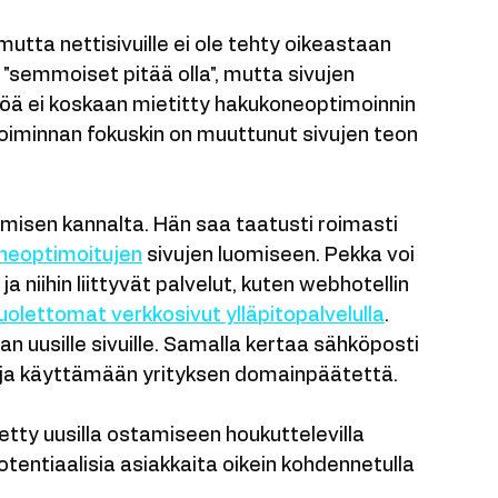
 Eli domainin, 
nettisivut ylläpidolla
 ja 
utta nettisivuille ei ole tehty oikeastaan 
"semmoiset pitää olla", mutta sivujen 
ltöä ei koskaan mietitty hakukoneoptimoinnin 
toiminnan fokuskin on muuttunut sivujen teon 
ämisen kannalta. Hän saa taatusti roimasti 
neoptimoitujen
 sivujen luomiseen. Pekka voi 
 niihin liittyvät palvelut, kuten webhotellin 
uolettomat verkkosivut ylläpitopalvelulla
. 
 uusille sivuille. Samalla kertaa sähköposti 
 ja käyttämään yrityksen domainpäätettä. 