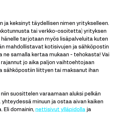
nteessa olevista asiakkaista, jotka 
 ja keksinyt täydellisen nimen yritykselleen. 
kotunnusta tai verkko-osoitetta) yrityksen 
hänelle tarjotaan myös lisäpalveluita kuten 
än mahdollistavat kotisivujen ja sähköpostin 
ta ne samalla kertaa mukaan - tehokasta! Vai 
 rajannut jo aika paljon vaihtoehtojaan 
 sähköpostiin liittyen tai maksanut ihan 
, niin suosittelen varaamaan aluksi pelkän 
lla yhteydessä minuun ja ostaa aivan kaiken 