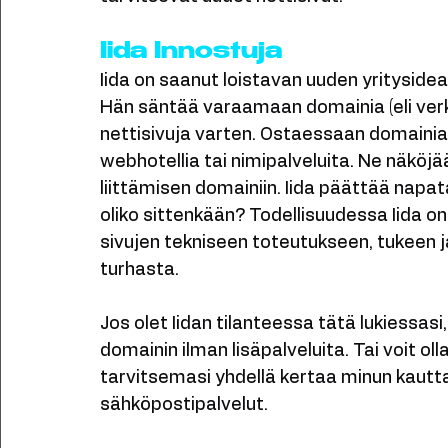
Otetaan muutama tyyppiesimerkki eri tila
tarvitsevat uudet nettisivut:
Iida Innostuja
Iida on saanut loistavan uuden yritysidean
Hän säntää varaamaan domainia (eli verk
nettisivuja varten. Ostaessaan domainia 
webhotellia tai nimipalveluita. Ne näköjä
liittämisen domainiin. Iida päättää napa
oliko sittenkään? Todellisuudessa Iida on
sivujen tekniseen toteutukseen, tukeen ja
turhasta.
Jos olet Iidan tilanteessa tätä lukiessasi
domainin ilman lisäpalveluita. Tai voit o