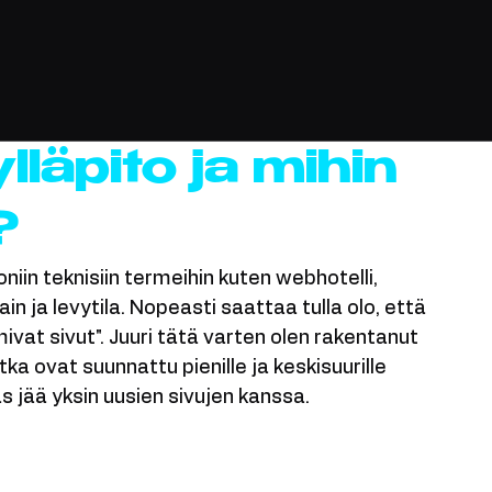
go
Video
läpito ja mihin
?
in teknisiin termeihin kuten webhotelli, 
in ja levytila. Nopeasti saattaa tulla olo, että 
imivat sivut". Juuri tätä varten olen rakentanut 
otka ovat suunnattu pienille ja keskisuurille 
as jää yksin uusien sivujen kanssa.