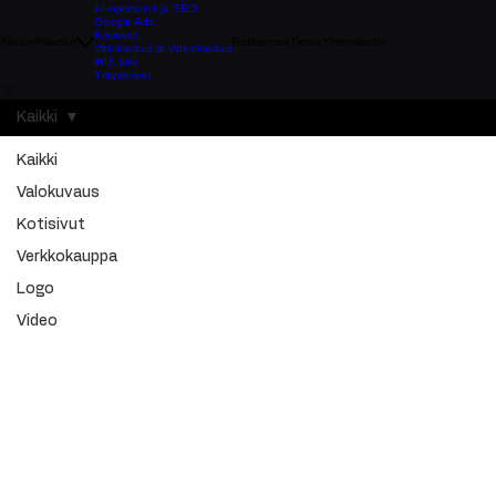
AI-optimointi ja SEO
Google Ads
Kotisivut
Alkuun
Palvelut
Referenssit
Tietoa
Yhteystiedot
Valokuvaus ja videokuvaus
WIX tuki
Yritysilmeet
Kaikki
Kaikki
Valokuvaus
Kotisivut
Verkkokauppa
Logo
Video