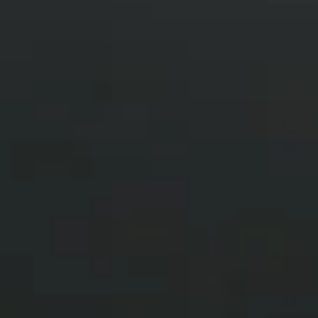
sivustolta. Yrityksellesi tämä on menetetty mahdollisuus. Mutta
tiesitkö, että hyvin suunniteltu 404-sivu voi kääntää turhautun
kävijän tyytyväiseksi asiakkaaksi ja samalla tukea sivustosi
hakukonenäkyvyyttä? Mitä 404 virhesivu tarkoittaa? Teknisesti
kyse on HTTP-statuskoodeista