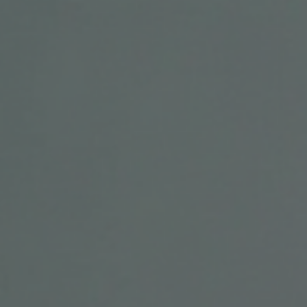
päivittämään. Tämän lisäksi panostimme siv