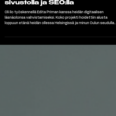
Edita Prima – Digitaalista
näkyvyyttä uudella WIX-
sivustolla ja SEO:lla
Oli ilo työskennellä Edita Priman kanssa heidän digitaalisen
läsnäolonsa vahvistamiseksi. Koko projekti hoidettiin alusta
loppuun etänä heidän ollessa Helsingissä ja minun Oulun seudulla.
Projektin ytimessä oli uuden WIX-sivuston toteutus, jossa
noudatettiin tarkasti asiakkaan olemassa olevaa graafista ilmett
Tavoitteena oli yksinkertaistaa sivustorakennetta ja luoda
visuualisesti yhtenäinen sivusto, jota asiakas pystyy myös itse