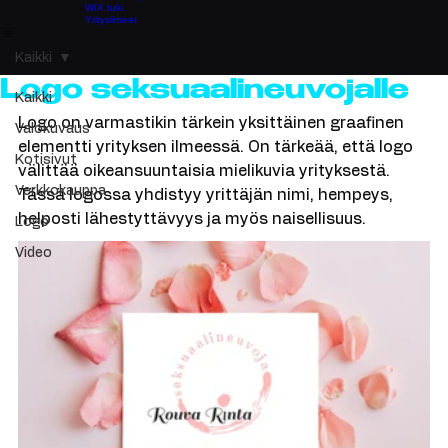
Google Ads
Kotisivut
Alkuun
Palvelut
Referenssit
Tietoa
Yhteystiedot
Valokuvaus ja videokuvaus
WIX tuki
Yritysilmeet
Kaikki
Logo seksuaalineuvojalle
Kaikki
Logo on varmastikin tärkein yksittäinen graafinen 
Valokuvaus
elementti yrityksen ilmeessä. On tärkeää, että logo 
Kotisivut
välittää oikeansuuntaisia mielikuvia yrityksestä. 
Verkkokauppa
Tässä logossa yhdistyy yrittäjän nimi, hempeys, 
helposti lähestyttävyys ja myös naisellisuus.
Logo
Video