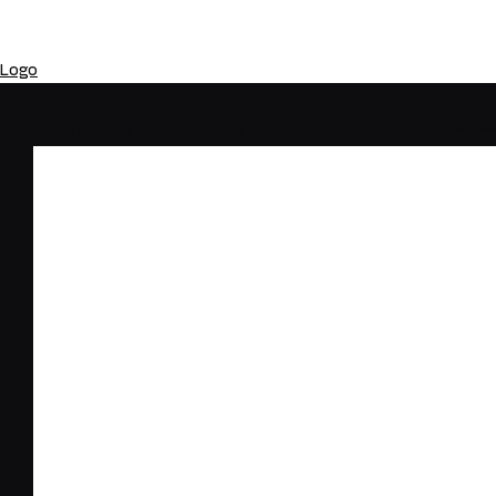
Ota yhteyttä
, mikäli tarvitset logon. Ensimmäinen 
toiveidesi pohjalta tehty luonnos on ilmainen. 
Logo
Katso kaikki
Aiheeseen liittyvät päivitykset