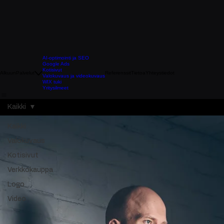
AI-optimointi ja SEO
Google Ads
Kotisivut
Alkuun
Palvelut
Referenssit
Tietoa
Yhteystiedot
Valokuvaus ja videokuvaus
WIX tuki
Yritysilmeet
Kaikki
Kaikki
Valokuvaus
Kotisivut
Verkkokauppa
Logo