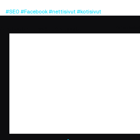
#SEO
#Facebook
#nettisivut
#kotisivut
Katso kaikki
Aiheeseen liittyvät päivitykset