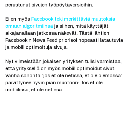
mobiilisivuihin, kun indeksointi aiemmin on 
perustunut sivujen työpöytäversioihin. 
Eilen myös 
Facebook teki merkittäviä muutoksia 
omaan algoritmiinsä
 ja siihen, mitä käyttäjät 
aikajanallaan jatkossa näkevät. Tästä lähtien 
Facebookin News Feed priorisoi nopeasti latautuvia 
ja mobiilioptimoituja sivuja. 
Nyt viimeistään jokaisen yrityksen tulisi varmistaa, 
että yrityksellä on myös mobiilioptimoidut sivut. 
Vanha sanonta "jos et ole netissä, et ole olemassa" 
päivittynee hyvin pian muotoon: Jos et ole 
mobiilissa, et ole netissä.