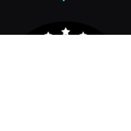
Mitä huomioida kotisivujen
uudistuksessa
tekoälytyökalujen
aikakaudella?