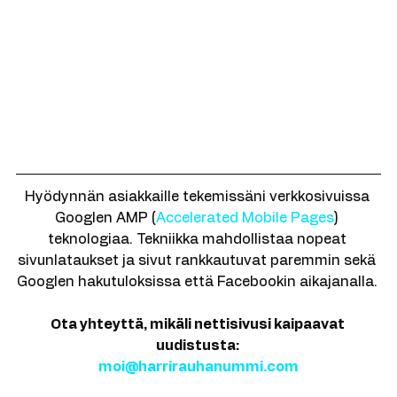
Hyödynnän asiakkaille tekemissäni verkkosivuissa 
Googlen AMP (
Accelerated Mobile Pages
) 
teknologiaa. Tekniikka mahdollistaa nopeat 
sivunlataukset ja sivut rankkautuvat paremmin sekä 
Googlen hakutuloksissa että Facebookin aikajanalla. 
Ota yhteyttä, mikäli nettisivusi kaipaavat 
uudistusta: 
moi@harrirauhanummi.com