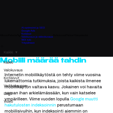
AI-optimointi ja SEO
Google Ads
Kotisivut
Alkuun
Palvelut
Referenssit
Tietoa
Yhteystiedot
Valokuvaus ja videokuvaus
WIX tuki
Yritysilmeet
Kaikki
Mobiili määrää tahdin
Kaikki
Valokuvaus
Internetin mobiilikäytöstä on tehty viime vuosina 
Kotisivut
lukemattomia tutkimuksia, joista kaikista ilmenee 
Verkkokauppa
mobiilikäytön valtava kasvu. Jokainen voi havaita 
saman ihan arkielämässään, kun vain katselee 
Logo
ympärilleen. Viime vuoden lopulla 
Google muutti 
Video
hakutulosten indeksoinnin
 perustumaan 