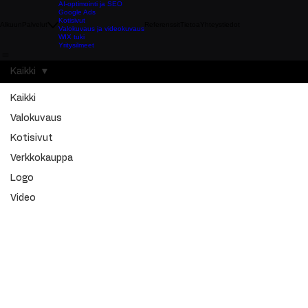
AI-optimointi ja SEO
Google Ads
Kotisivut
Alkuun
Palvelut
Referenssit
Tietoa
Yhteystiedot
Valokuvaus ja videokuvaus
WIX tuki
Yritysilmeet
Kaikki
Kaikki
Valokuvaus
Kotisivut
Verkkokauppa
Logo
Video