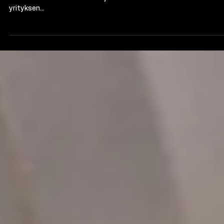
Kotisivut ja logo | Hius &
Kauneus Emerald
Tyrnävällä jo pidempään toiminut Parturikampaamo Emerald on
avannut kauneushoitolan laajennettuihin liiketiloihin. Samalla
yrityksen...