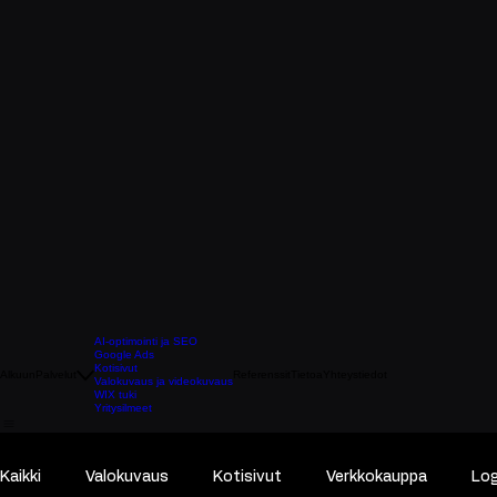
AI-optimointi ja SEO
Google Ads
Kotisivut
Alkuun
Palvelut
Referenssit
Tietoa
Yhteystiedot
Valokuvaus ja videokuvaus
WIX tuki
Yritysilmeet