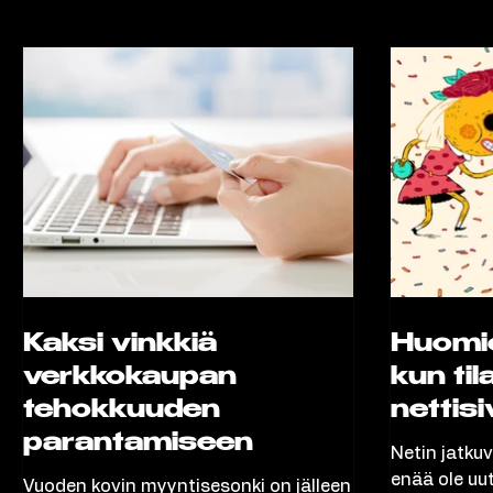
Kaikki
Valokuvaus
Kotisivut
Verkkokauppa
Lo
Kaksi vinkkiä
Huomio
verkkokaupan
kun til
tehokkuuden
nettisi
parantamiseen
Netin jatkuv