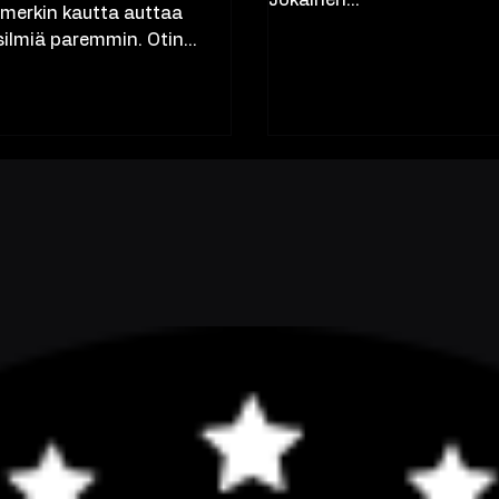
mobiilikäytön valtava kasv
tinen, mutta aiheen
Jokainen...
simerkin kautta auttaa
lmiä paremmin. Otin...