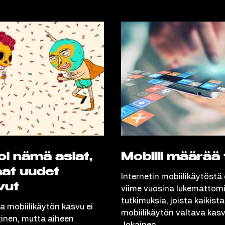
go
Video
i nämä asiat,
Mobiili määrää 
aat uudet
Internetin mobiilikäytöstä
vut
viime vuosina lukemattom
tutkimuksia, joista kaikist
a mobiilikäytön kasvu ei