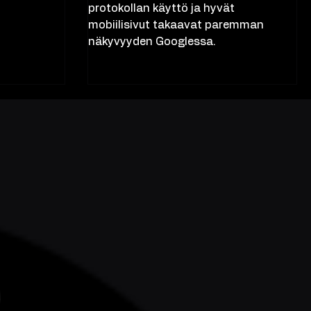
u.
hakukoneoptimointiin. SSL
protokollan käyttö ja hyvät
mobiilisivut takaavat paremman
näkyvyyden Googlessa.