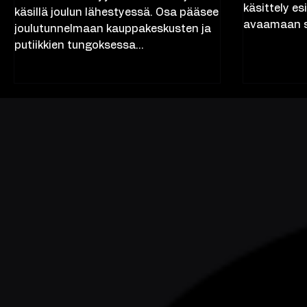
enää ole uu
Vuoden kovin myyntisesonki on jälleen
käsittely e
käsillä joulun lähestyessä. Osa pääsee
avaamaan si
joulutunnelmaan kauppakeskusten ja
putiikkien tungoksessa...